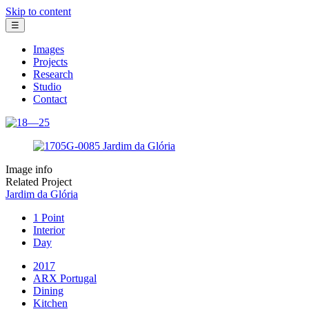
Skip to content
☰
Images
Projects
Research
Studio
Contact
Image info
Related Project
Jardim da Glória
1 Point
Interior
Day
2017
ARX Portugal
Dining
Kitchen