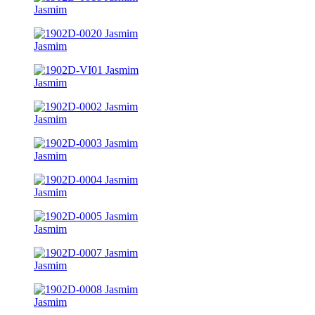
Jasmim
Jasmim
Jasmim
Jasmim
Jasmim
Jasmim
Jasmim
Jasmim
Jasmim