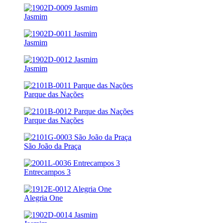
Jasmim
Jasmim
Jasmim
Parque das Nações
Parque das Nações
São João da Praça
Entrecampos 3
Alegria One