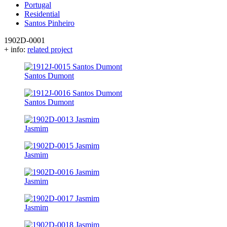
Portugal
Residential
Santos Pinheiro
1902D-0001
+ info:
related project
Santos Dumont
Santos Dumont
Jasmim
Jasmim
Jasmim
Jasmim