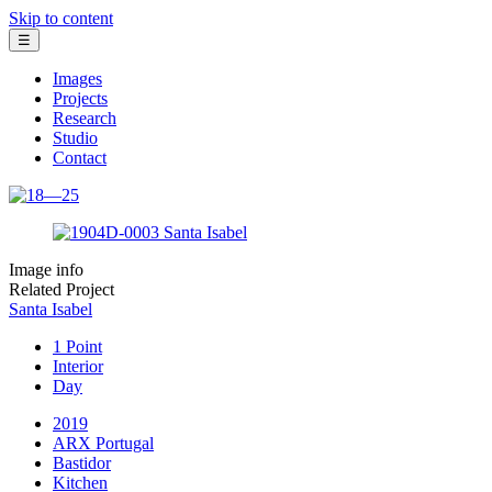
Skip to content
☰
Images
Projects
Research
Studio
Contact
Image info
Related Project
Santa Isabel
1 Point
Interior
Day
2019
ARX Portugal
Bastidor
Kitchen