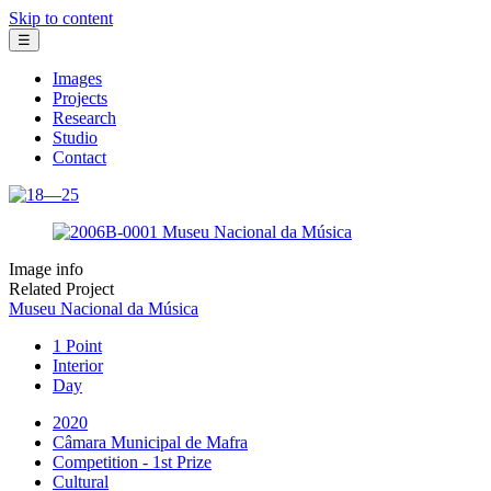
Skip to content
☰
Images
Projects
Research
Studio
Contact
Image info
Related Project
Museu Nacional da Música
1 Point
Interior
Day
2020
Câmara Municipal de Mafra
Competition - 1st Prize
Cultural